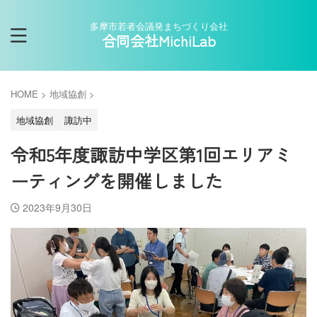
多摩市若者会議発まちづくり会社
合同会社MichiLab
HOME
>
地域協創
>
地域協創
諏訪中
令和5年度諏訪中学区第1回エリアミ
ーティングを開催しました
2023年9月30日