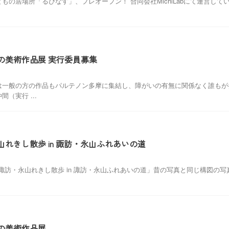
居場所「るぴなす」、プレオープン！ 合同会社MichiLabにて運営している「M
の美術作品展 実行委員募集
は一般の方の作品もパルテノン多摩に集結し、障がいの有無に関係なく誰もが
（実行 ...
れきし散歩 in 諏訪・永山ふれあいの道
にて「諏訪・永山れきし散歩 in 諏訪・永山ふれあいの道」昔の写真と同じ構図
の美術作品展