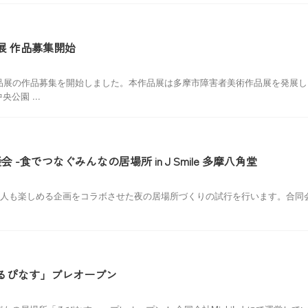
展 作品募集開始
作品展の作品募集を開始しました。本作品展は多摩市障害者美術作品展を発展
公園 ...
 -食でつなぐみんなの居場所 in J Smile 多摩八角堂
と大人も楽しめる企画をコラボさせた夜の居場所づくりの試行を行います。合同会社Mi
るぴなす」プレオープン