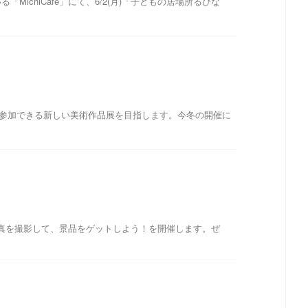
ichiCafe」にて、6/2(月)「子どもの居場所るぴな
参加できる新しい美術作品展を目指します。今冬の開催に
の写真を撮影して、景品をゲットしよう！を開催します。ぜ