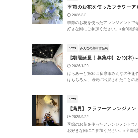
季節のお花を使ったフラワーアレン
2026/3/3
季節のお花を使ったアレンジメントで母
好きな回にご参加ください。※全3回参加の
news
みんなの美術作品展
【期限延長！募集中】2/19(木
2026/1/29
ぱらあーと第35回多摩市みんなの美術
はもちろん、過去に出展されたことのある作
news
【満員】フラワーアレンジメン
2025/9/22
季節のお花を使ったアレンジメントでハ
お好きな回にご参加ください。※全3回参加