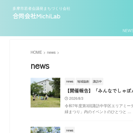
多摩市若者会議発まちづくり会社
合同会社MichiLab
NEW
HOME
>
news
>
news
news
地域協創
諏訪中
【開催報告】「みんなでしゃぼん
2026/8/3
令和7年度第3回諏訪中学区エリアミーテ
緑まつり」内のイベントのひとつと ...
news