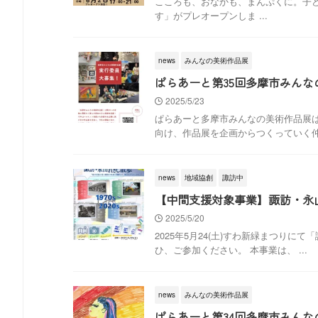
こころも、おなかも、まんぷくに。子どもの
す」がプレオープンしま ...
news
みんなの美術作品展
ぱらあーと第35回多摩市みんな
2025/5/23
ぱらあーと多摩市みんなの美術作品展
向け、作品展を企画からつくっていく仲間
news
地域協創
諏訪中
【中間支援対象事業】諏訪・永山
2025/5/20
2025年5月24(土)すわ新緑まつり
ひ、ご参加ください。 本事業は、 ...
news
みんなの美術作品展
ぱらあーと第34回多摩市みんな