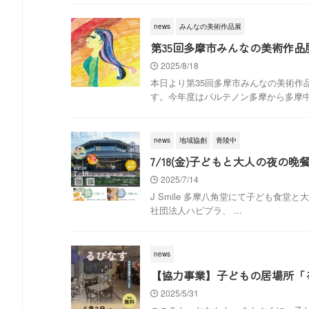
news
みんなの美術作品展
第35回多摩市みんなの美術作品
2025/8/18
本日より第35回多摩市みんなの美術
す。今年度はパルテノン多摩から多摩中央
news
地域協創
青陵中
7/18(金)子どもと大人の夜の晩餐会
2025/7/14
J Smile 多摩八角堂にて子ども食堂
社団法人ハピプラ、 ...
news
【協力事業】子どもの居場所「
2025/5/31